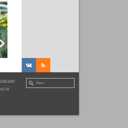
club.com
Поиск...
 5678