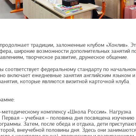
продолжает традиции, заложенные клубом «Хоклив». Э
фера, широкие возможности дополнительных занятий п
влениям, творческое развитие, дружеское общение.
 соответствует федеральному стандарту по начально
но включает ежедневные занятия английским языком и
занятия, которые являются визитной карточкой клуба
рамме:
о-методическому комплексу «Школа России». Нагрузка
. Первая – учебная – половина дня посвящена изучению
граммы. Затем, после обеда и отдыха, дети приступают
торой, внеучебной половины дня. Здесь они занимаютс