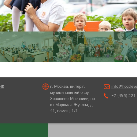
г. Москва, вн.тер.г.
info@hoccleve
ИЕ
муниципальный округ
+7 (495) 221
Хорошево-Мневники, пр-
кт Маршала Жукова, д.
41, помещ. 1/1